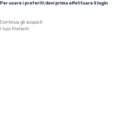
Per usare i preferiti devi prima effettuare il login
Continua gli acquisti
I tuoi Preferiti