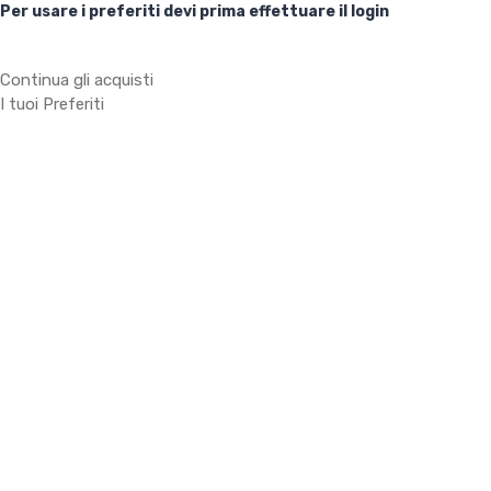
Per usare i preferiti devi prima effettuare il login
Continua gli acquisti
I tuoi Preferiti