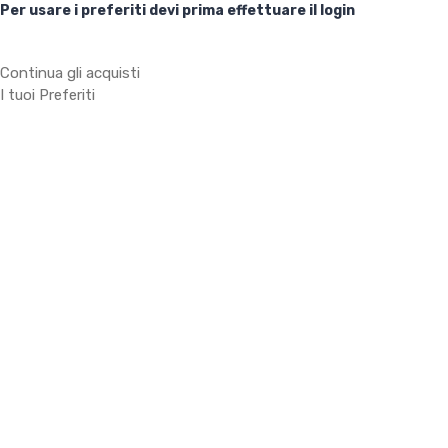
Per usare i preferiti devi prima effettuare il login
Continua gli acquisti
I tuoi Preferiti