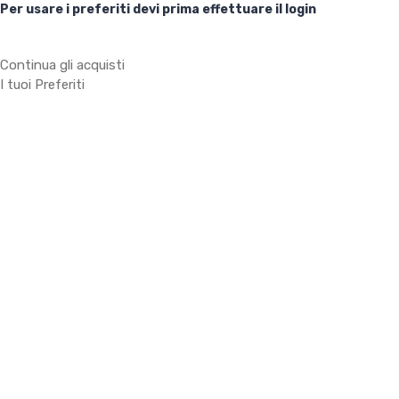
Per usare i preferiti devi prima effettuare il login
Continua gli acquisti
I tuoi Preferiti