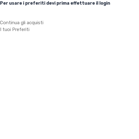
Per usare i preferiti devi prima effettuare il login
Continua gli acquisti
I tuoi Preferiti