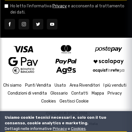
Ho letto l'informativa
Privacy
e acconsento al trattamento
dei dati.
Chi siamo
Punti Vendita
Usato
Area Rivenditori
I più venduti
Condizioni di vendita
Glossario
Contatti
Mappa
Privacy
Cookies
Gestisci Cookie
Copyright © 2000-2026
Usiamo cookie tecnici necessari e, solo con il tuo
P.IVA e C.F. 02433630502
consenso, cookie analytics e marketing.
Housing and Web Design by
DevItalia
Dettagli nelle informative
Privacy
e
Cookies
.