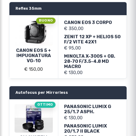
Reflex 35mm
BUONO
CANON EOS 3 CORPO
€ 350,00
ZENIT 12 XP + HELIOS 50
F/2 VITE 42X1
€ 95,00
CANON EOS 5 +
IMPUGNATURA
MINOLTA X-300S + OB.
VG-10
28-70 F/3.5-4.8 MD
MACRO
€ 150,00
€ 130,00
Autofocus per Mirrorless
OTTIMO
PANASONIC LUMIX G
25/1.7 ASPH.
€ 130,00
PANASONIC LUMIX
20/1.7 II BLACK