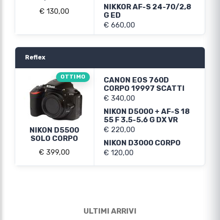
NIKKOR AF-S 24-70/2,8
€ 130,00
G ED
€ 660,00
Reflex
OTTIMO
CANON EOS 760D
CORPO 19997 SCATTI
€ 340,00
NIKON D5000 + AF-S 18
55 F 3.5-5.6 G DX VR
€ 220,00
NIKON D5500
SOLO CORPO
NIKON D3000 CORPO
€ 399,00
€ 120,00
ULTIMI ARRIVI