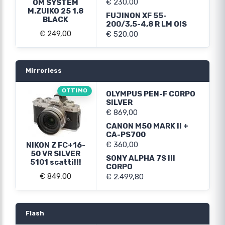
€ 230,00
OM SYSTEM
M.ZUIKO 25 1.8
FUJINON XF 55-
BLACK
200/3,5-4,8 R LM OIS
€ 249,00
€ 520,00
Mirrorless
OTTIMO
OLYMPUS PEN-F CORPO
SILVER
€ 869,00
CANON M50 MARK II +
CA-PS700
€ 360,00
NIKON Z FC+16-
50 VR SILVER
SONY ALPHA 7S III
5101 scatti!!!
CORPO
€ 849,00
€ 2.499,80
Flash