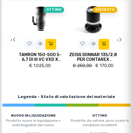
TIMO
OTTIMO
DISCRETO
Slide precedente
Slide
‹
›
4
TAMRON 150-500 5-
ZEISS SONNAR 135/2,8
KONI
 III)
6,7 DI III VC VXD X
PER CONTAREX
11-
NIKON Z
CICLOPE
€ 1.025,00
€ 250,00
€ 170,00
€ 
Legenda - Stato di valutazione del materiale
NUOVO IN LIQUIDAZIONE
OTTIMO
Prodotto nuovo in liquidazione o
Prodotto da vetrina, poco usato in
indistinguibile dal nuovo
condizioni eccellenti