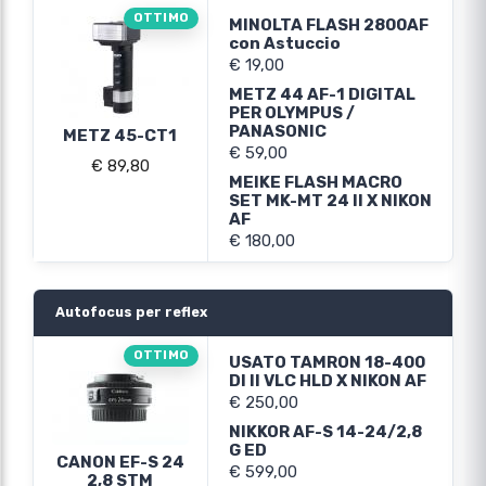
OTTIMO
MINOLTA FLASH 2800AF
con Astuccio
€ 19,00
METZ 44 AF-1 DIGITAL
PER OLYMPUS /
PANASONIC
METZ 45-CT1
€ 59,00
€ 89,80
MEIKE FLASH MACRO
SET MK-MT 24 II X NIKON
AF
€ 180,00
Autofocus per reflex
OTTIMO
USATO TAMRON 18-400
DI II VLC HLD X NIKON AF
€ 250,00
NIKKOR AF-S 14-24/2,8
G ED
CANON EF-S 24
€ 599,00
2,8 STM