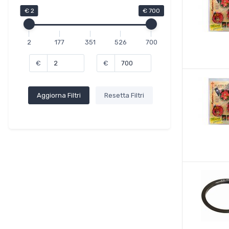
€ 2
€ 700
2
177
351
526
700
€
€
Aggiorna Filtri
Resetta Filtri