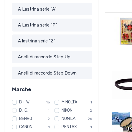
A Lastrina serie "A"
A Lastrina serie "P"
A lastrina serie "Z"
Anelli di raccordo Step Up
Anelli di raccordo Step Down
Marche
B + W
MINOLTA
16
1
B.I.G.
NIKON
4
2
BENRO
NOMILA
2
26
CANON
PENTAX
1
1