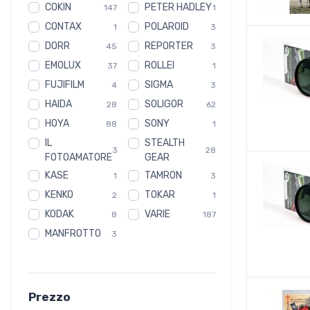
COKIN
PETER HADLEY
147
1
CONTAX
POLAROID
1
3
DORR
REPORTER
45
3
EMOLUX
ROLLEI
37
1
FUJIFILM
SIGMA
4
3
HAIDA
SOLIGOR
28
62
HOYA
SONY
88
1
IL
STEALTH
3
28
FOTOAMATORE
GEAR
KASE
TAMRON
1
3
KENKO
TOKAR
2
1
KODAK
VARIE
8
187
MANFROTTO
3
Prezzo