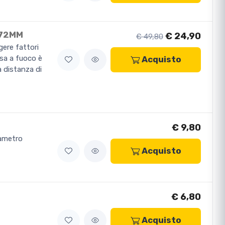
 72MM
€ 24,90
€ 49,80
gere fattori
sa a fuoco è
Acquisto
a distanza di
€ 9,80
iametro
Acquisto
€ 6,80
Acquisto