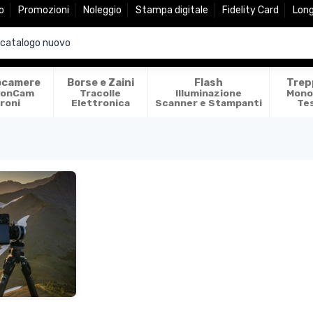
o
Promozioni
Noleggio
Stampa digitale
Fidelity Card
Lon
ocamere
Borse e Zaini
Flash
Trep
ionCam
Tracolle
Illuminazione
Mono
roni
Elettronica
Scanner e Stampanti
Te