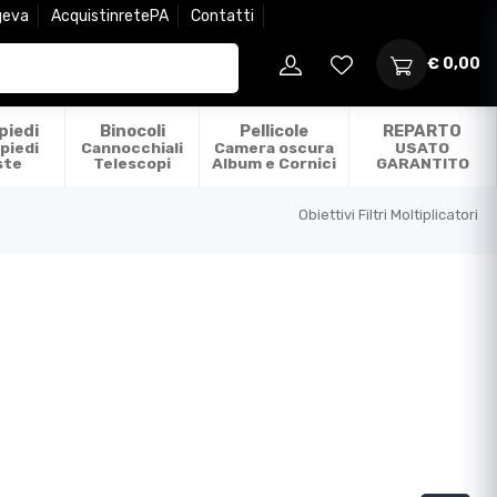
geva
AcquistinretePA
Contatti
€ 0,00
piedi
Binocoli
Pellicole
REPARTO
piedi
Cannocchiali
Camera oscura
USATO
ste
Telescopi
Album e Cornici
GARANTITO
Obiettivi Filtri Moltiplicatori