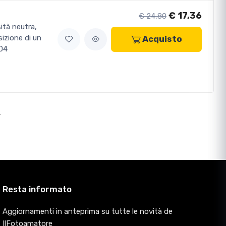
€ 17,36
€ 24,80
sità neutra,
izione di un
Acquisto
ND4
>
Resta informato
Aggiornamenti in anteprima su tutte le novità de
IlFotoamatore