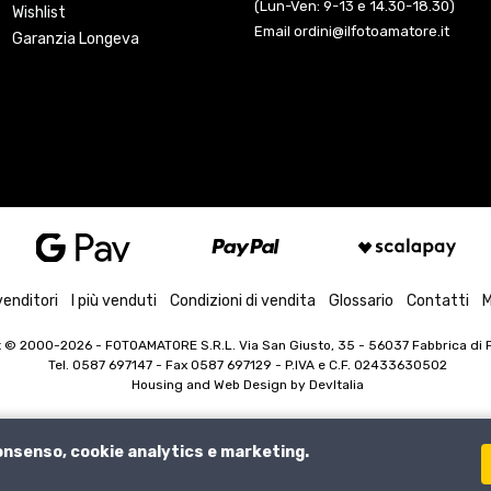
(Lun-Ven: 9-13 e 14.30-18.30)
Wishlist
Email ordini@ilfotoamatore.it
Garanzia Longeva
venditori
I più venduti
Condizioni di vendita
Glossario
Contatti
M
t © 2000-2026
- FOTOAMATORE S.R.L. Via San Giusto, 35 - 56037 Fabbrica di Pe
Tel. 0587 697147 - Fax 0587 697129 -
P.IVA e C.F. 02433630502
Housing and Web Design by
DevItalia
consenso, cookie analytics e marketing.