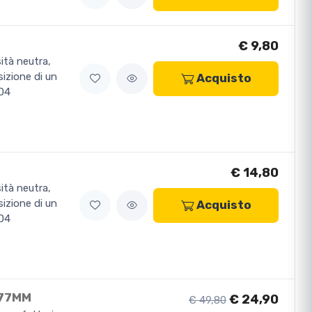
€ 9,80
sità neutra,
izione di un
Acquisto
ND4
€ 14,80
sità neutra,
izione di un
Acquisto
ND4
 77MM
€ 24,90
€ 49,80