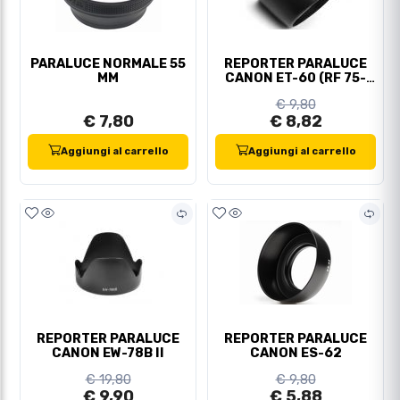
PARALUCE NORMALE 55
REPORTER PARALUCE
MM
CANON ET-60 (RF 75-
300/EF 75-300)
€ 9,80
€ 7,80
€ 8,82
Aggiungi al carrello
Aggiungi al carrello
REPORTER PARALUCE
REPORTER PARALUCE
CANON EW-78B II
CANON ES-62
€ 19,80
€ 9,80
€ 9,90
€ 5,88