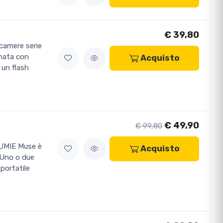
€ 39,80
camere serie
nata con
Acquisto
 un flash
€ 49,90
€ 99,80
UMIE Muse è
Acquisto
 Uno o due
portatile