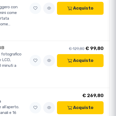
ggero con
Acquisto
 mini come
rtata
 come…
GB
€ 99,80
€ 129,80
o fotografico
ay LCD,
Acquisto
 minuti a
€ 269,80
a
 all'aperto.
Acquisto
anali e 16