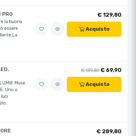
B PRO
€ 129,80
are la buona
uò essere
Acquisto
llante.La
ED,
€ 69,90
€ 139,80
LUMIE Muse
Acquisto
IE. Uno o
luci
azio…
TORE
€ 289,80