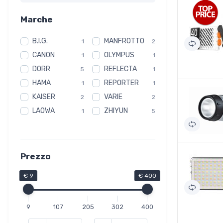
Marche
B.I.G.
MANFROTTO
1
2
CANON
OLYMPUS
1
1
DORR
REFLECTA
5
1
HAMA
REPORTER
1
1
KAISER
VARIE
2
2
LAOWA
ZHIYUN
1
5
Prezzo
€ 9
€ 400
9
107
205
302
400