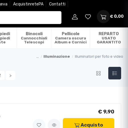
geva
AcquistinretePA
Contatti
€ 0,00
piedi
Binocoli
Pellicole
REPARTO
piedi
Cannocchiali
Camera oscura
USATO
ste
Telescopi
Album e Cornici
GARANTITO
...
Illuminazione
Illuminatori per foto e video
2
>
€ 9,90
e
Acquisto