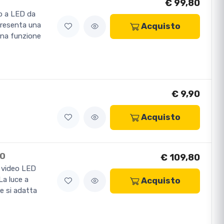
€ 99,80
o a LED da
presenta una
Acquisto
una funzione
€ 9,90
Acquisto
RO
€ 109,80
e video LED
a luce a
Acquisto
e si adatta