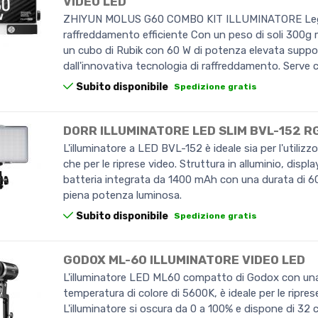
VIDEO LED
ZHIYUN MOLUS G60 COMBO KIT ILLUMINATORE Le
raffreddamento efficiente Con un peso di soli 300g
un cubo di Rubik con 60 W di potenza elevata suppo
dall'innovativa tecnologia di raffreddamento. Serve
Subito disponibile
Spedizione gratis
DORR ILLUMINATORE LED SLIM BVL-152 R
L'illuminatore a LED BVL-152 è ideale sia per l'utilizz
che per le riprese video. Struttura in alluminio, displ
batteria integrata da 1400 mAh con una durata di 60
piena potenza luminosa.
Subito disponibile
Spedizione gratis
GODOX ML-60 ILLUMINATORE VIDEO LED
L'illuminatore LED ML60 compatto di Godox con un
temperatura di colore di 5600K, è ideale per le riprese
L'illuminatore si oscura da 0 a 100% e dispone di 32 c