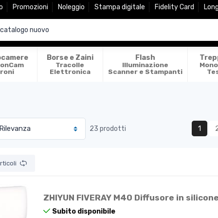
o
Promozioni
Noleggio
Stampa digitale
Fidelity Card
Lon
ocamere
Borse e Zaini
Flash
Trep
ionCam
Tracolle
Illuminazione
Mono
roni
Elettronica
Scanner e Stampanti
Te
1
23 prodotti
ticoli
ZHIYUN FIVERAY M40 Diffusore in silicon
Subito disponibile