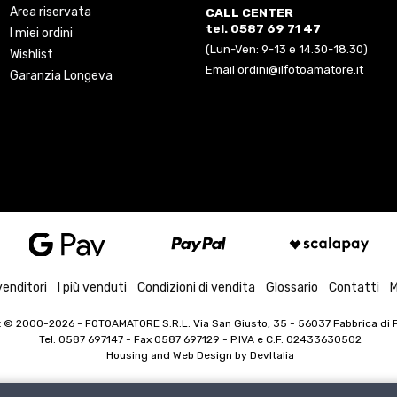
Area riservata
CALL CENTER
tel. 0587 69 71 47
I miei ordini
(Lun-Ven: 9-13 e 14.30-18.30)
Wishlist
Email ordini@ilfotoamatore.it
Garanzia Longeva
venditori
I più venduti
Condizioni di vendita
Glossario
Contatti
M
t © 2000-2026
- FOTOAMATORE S.R.L. Via San Giusto, 35 - 56037 Fabbrica di Pe
Tel. 0587 697147 - Fax 0587 697129 -
P.IVA e C.F. 02433630502
Housing and Web Design by
DevItalia