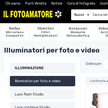
Chi siamo
Punti Vendita
Notizie
Corsi di fotografia
Usat
Reflex
Obiettivi
Accessori
Vide
Mirrorless
Filtri
Memorie
Act
Compatte
Moltiplicatori
Naturalistica
D
Illuminatori per foto e video
Ordina per
ILLUMINAZIONE
Illuminatori per foto e video
Confronta ar
Luce flash Studio
Luce continua Studio