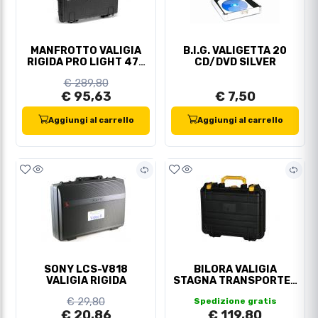
MANFROTTO VALIGIA
B.I.G. VALIGETTA 20
RIGIDA PRO LIGHT 47F
CD/DVD SILVER
WATERPROOF
€ 289,80
€ 95,63
€ 7,50
Aggiungi al carrello
Aggiungi al carrello
SONY LCS-V818
BILORA VALIGIA
VALIGIA RIGIDA
STAGNA TRANSPORTER
"XS"
€ 29,80
Spedizione gratis
€ 20,86
€ 119,80