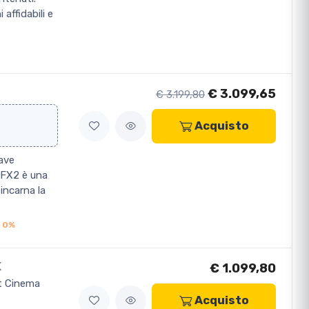
affidabili e
€ 3.099,65
€ 3.199,80
Acquisto
iave
 FX2 è una
incarna la
 0%
K
€ 1.099,80
 Cinema
Acquisto