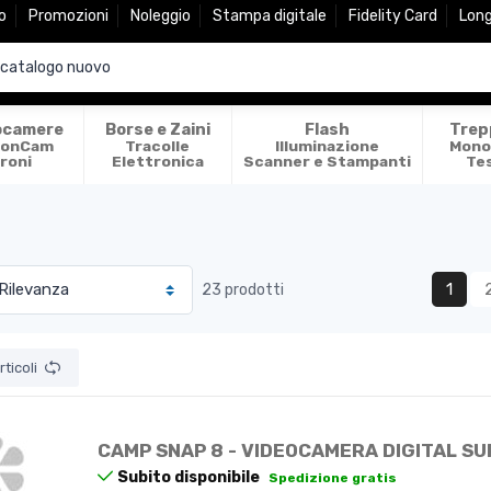
o
Promozioni
Noleggio
Stampa digitale
Fidelity Card
Lon
ocamere
Borse e Zaini
Flash
Trep
ionCam
Tracolle
Illuminazione
Mono
roni
Elettronica
Scanner e Stampanti
Te
1
23 prodotti
ticoli
CAMP SNAP 8 - VIDEOCAMERA DIGITAL SU
Subito disponibile
Spedizione gratis