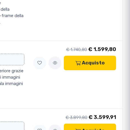
e
della
-frame della
…
€ 1.599,80
€ 1.740,80
Acquisto
eriore grazie
i immagini
ala immagini
€ 3.599,91
€ 3.899,80