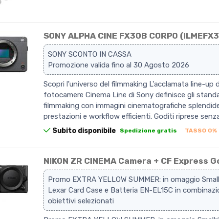
SONY ALPHA CINE FX30B CORPO (ILMEFX
SONY SCONTO IN CASSA
Promozione valida fino al 30 Agosto 2026
Scopri l'universo del filmmaking L'acclamata line-up d
fotocamere Cinema Line di Sony definisce gli standa
filmmaking con immagini cinematografiche splendide
prestazioni e workflow efficienti. Goditi riprese senz
Subito disponibile
Spedizione gratis
TASSO 0%
NIKON ZR CINEMA Camera + CF Express G
Promo EXTRA YELLOW SUMMER: in omaggio Smallr
Lexar Card Case e Batteria EN-EL15C in combinaz
obiettivi selezionati