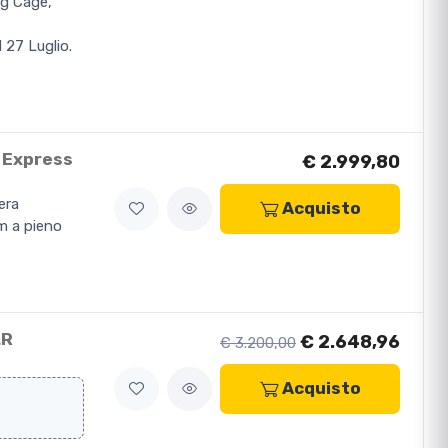
g Cage,
 27 Luglio.
 Express
€ 2.999,80
era
Acquisto
m a pieno
LR
€ 2.648,96
€ 3.200,00
Acquisto