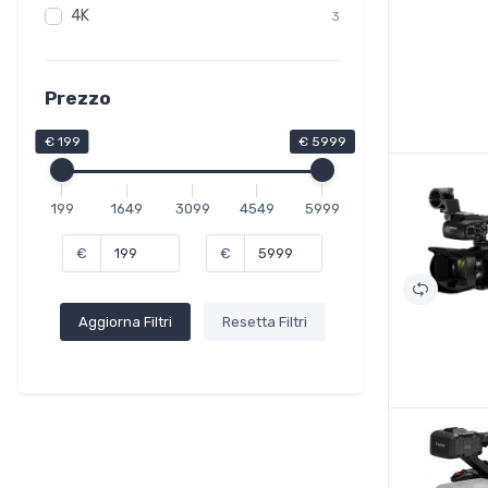
4K
3
Prezzo
€ 199
€ 5999
199
1649
3099
4549
5999
€
€
Aggiorna Filtri
Resetta Filtri