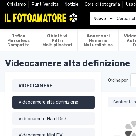
Chi siamo
Punti Vendita
Notizie
Corsi di fotografia
Usat
Reflex
Obiettivi
Accessori
Vide
Mirrorless
Filtri
Memorie
Act
Compatte
Moltiplicatori
Naturalistica
D
Videocamere alta definizione
Ordina per
VIDEOCAMERE
Videocamere alta definizione
Confronta ar
Videocamere Hard Disk
Videocamere Mini DV