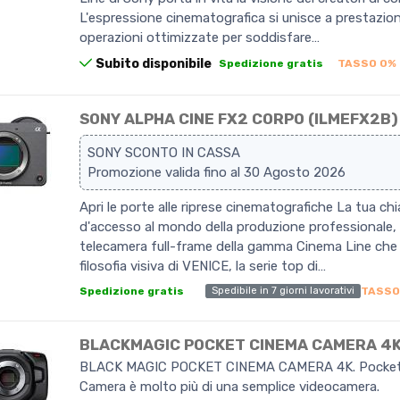
L'espressione cinematografica si unisce a prestazioni 
operazioni ottimizzate per soddisfare…
Subito disponibile
Spedizione gratis
TASSO 0%
SONY ALPHA CINE FX2 CORPO (ILMEFX2B)
SONY SCONTO IN CASSA
Promozione valida fino al 30 Agosto 2026
Apri le porte alle riprese cinematografiche La tua ch
d'accesso al mondo della produzione professionale,
telecamera full-frame della gamma Cinema Line che 
filosofia visiva di VENICE, la serie top di…
Spedibile in 7 giorni lavorativi
Spedizione gratis
TASSO
BLACKMAGIC POCKET CINEMA CAMERA 4
BLACK MAGIC POCKET CINEMA CAMERA 4K. Pocket
Camera è molto più di una semplice videocamera.