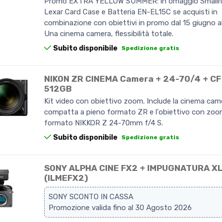
Promo EXTRA YELLOW SUMMER: in omaggio Smallri
Lexar Card Case e Batteria EN-EL15C se acquisti in
combinazione con obiettivi in promo dal 15 giugno al
Una cinema camera, flessibilità totale.
Subito disponibile
Spedizione gratis
NIKON ZR CINEMA Camera + 24-70/4 + CF
512GB
Kit video con obiettivo zoom. Include la cinema cam
compatta a pieno formato ZR e l'obiettivo con zoo
formato NIKKOR Z 24-70mm f/4 S.
Subito disponibile
Spedizione gratis
SONY ALPHA CINE FX2 + IMPUGNATURA X
(ILMEFX2)
SONY SCONTO IN CASSA
Promozione valida fino al 30 Agosto 2026