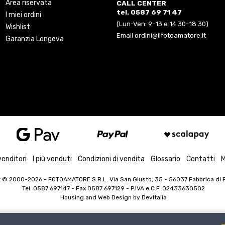
Area riservata
CALL CENTER
tel. 0587 69 71 47
I miei ordini
(Lun-Ven: 9-13 e 14.30-18.30)
Wishlist
Email ordini@ilfotoamatore.it
Garanzia Longeva
venditori
I più venduti
Condizioni di vendita
Glossario
Contatti
M
t © 2000-2026
- FOTOAMATORE S.R.L. Via San Giusto, 35 - 56037 Fabbrica di Pe
Tel. 0587 697147 - Fax 0587 697129 -
P.IVA e C.F. 02433630502
Housing and Web Design by
DevItalia