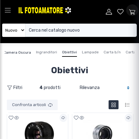
Ingranditori
Obiettivi
Lampade
Carta b/n
Carta b
‹
Camera Oscura
Obiettivi
4
prodotti
Filtri
Confronta articoli