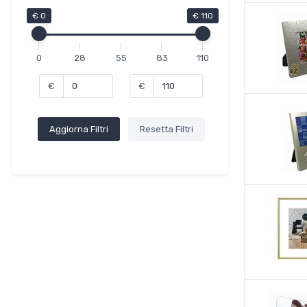
€ 0
€ 110
0
28
55
83
110
€
€
Aggiorna Filtri
Resetta Filtri