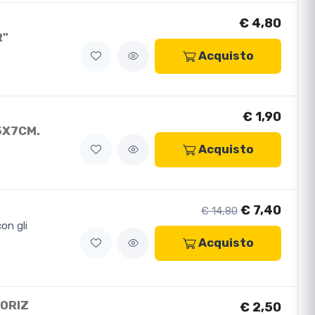
€ 4,80
R"
Acquisto
€ 1,90
5X7CM.
Acquisto
€ 7,40
€ 14,80
on gli
Acquisto
 ORIZ
€ 2,50