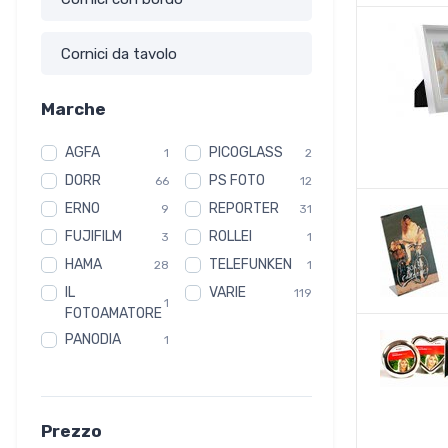
Cornici da tavolo
Marche
AGFA
PICOGLASS
1
2
DORR
PS FOTO
66
12
ERNO
REPORTER
9
31
FUJIFILM
ROLLEI
3
1
HAMA
TELEFUNKEN
28
1
IL
VARIE
119
1
FOTOAMATORE
PANODIA
1
Prezzo