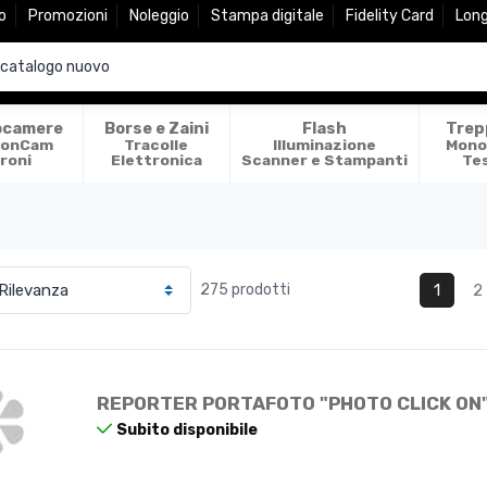
o
Promozioni
Noleggio
Stampa digitale
Fidelity Card
Lon
ocamere
Borse e Zaini
Flash
Trep
ionCam
Tracolle
Illuminazione
Mono
roni
Elettronica
Scanner e Stampanti
Te
1
2
275 prodotti
REPORTER PORTAFOTO "PHOTO CLICK ON
Subito disponibile