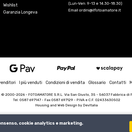
(Lun-Ven: 9-13 e 14.30-18.30)
Wishlist
Email ordini@ilfotoamatore.it
Garanzia Longeva
venditori
I più venduti
Condizioni di vendita
Glossario
Contatti
M
t © 2000-2026
- FOTOAMATORE S.R.L. Via San Giusto, 35 - 56037 Fabbrica di Pe
Tel. 0587 697147 - Fax 0587 697129 -
P.IVA e C.F. 02433630502
Housing and Web Design by
DevItalia
consenso, cookie analytics e marketing.