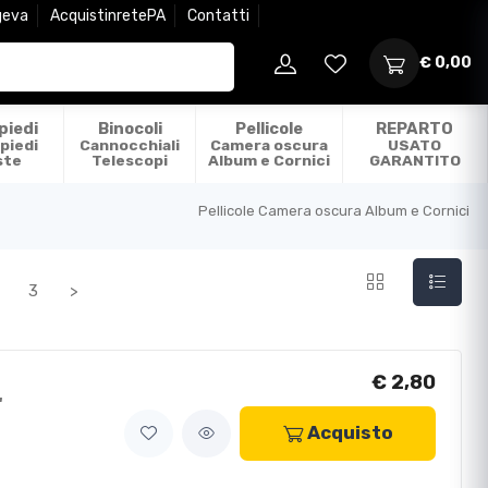
geva
AcquistinretePA
Contatti
€ 0,00
piedi
Binocoli
Pellicole
REPARTO
piedi
Cannocchiali
Camera oscura
USATO
ste
Telescopi
Album e Cornici
GARANTITO
Pellicole Camera oscura Album e Cornici
3
>
€ 2,80
"
Acquisto