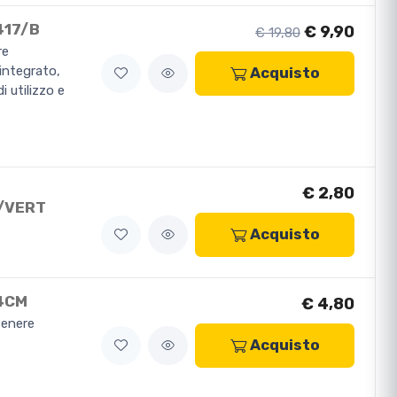
417/B
€ 9,90
€ 19,80
re
 integrato,
Acquisto
 utilizzo e
€ 2,80
5/VERT
Acquisto
X4CM
€ 4,80
tenere
Acquisto