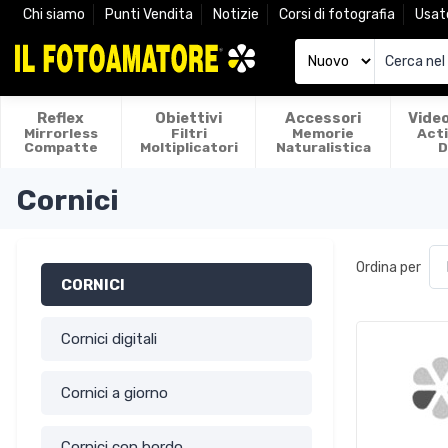
Chi siamo
Punti Vendita
Notizie
Corsi di fotografia
Usat
Reflex
Obiettivi
Accessori
Vide
Mirrorless
Filtri
Memorie
Act
Compatte
Moltiplicatori
Naturalistica
D
Cornici
Ordina per
CORNICI
Cornici digitali
Cornici a giorno
Cornici con bordo