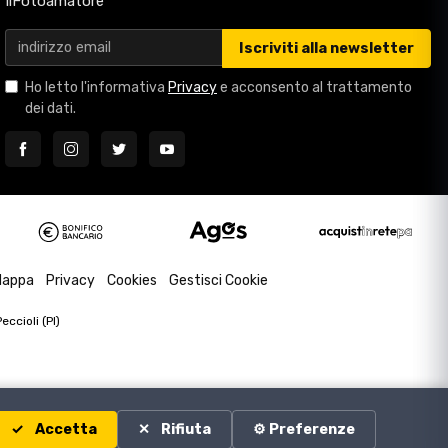
IlFotoamatore
Iscriviti alla newsletter
Ho letto l'informativa
Privacy
e acconsento al trattamento
dei dati.
appa
Privacy
Cookies
Gestisci Cookie
ccioli (PI)
Accetta
Rifiuta
⚙️ Preferenze