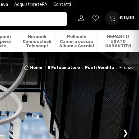
geva
AcquistinretePA
Contatti
€ 0,00
piedi
Binocoli
Pellicole
REPARTO
piedi
Cannocchiali
Camera oscura
USATO
ste
Telescopi
Album e Cornici
GARANTITO
Home
Il Fotoamatore
Punti Vendita
Firenze
❯