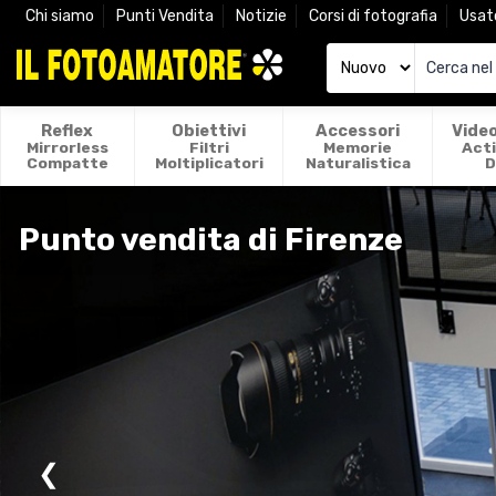
Chi siamo
Punti Vendita
Notizie
Corsi di fotografia
Usat
Reflex
Obiettivi
Accessori
Vide
Mirrorless
Filtri
Memorie
Act
Compatte
Moltiplicatori
Naturalistica
D
Punto vendita di Firenze
❮