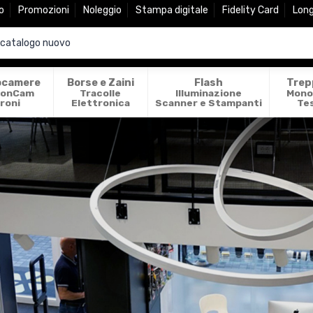
o
Promozioni
Noleggio
Stampa digitale
Fidelity Card
Lon
ocamere
Borse e Zaini
Flash
Trep
ionCam
Tracolle
Illuminazione
Mono
roni
Elettronica
Scanner e Stampanti
Te