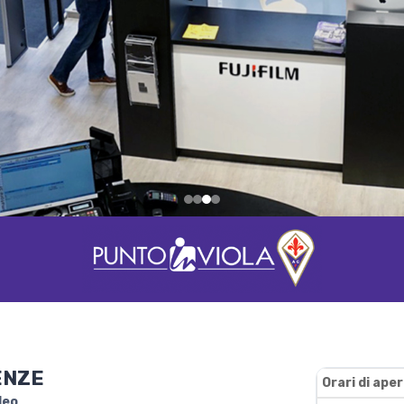
ENZE
Orari di ape
deo