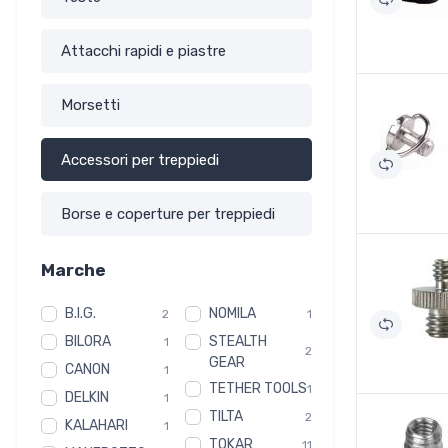
Attacchi rapidi e piastre
Morsetti
Accessori per treppiedi
Borse e coperture per treppiedi
Marche
B.I.G.
NOMILA
2
1
BILORA
STEALTH
1
2
GEAR
CANON
1
TETHER TOOLS
1
DELKIN
1
TILTA
2
KALAHARI
1
TOKAR
11