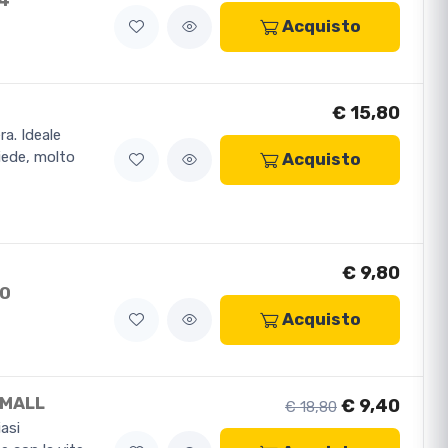
/4
Acquisto
€ 15,80
ra. Ideale
iede, molto
Acquisto
€ 9,80
LO
Acquisto
SMALL
€ 9,40
€ 18,80
iasi