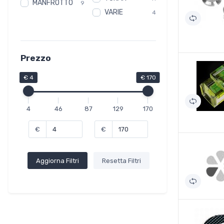
MANFROTTO
9
VARIE
4
Prezzo
€ 4
€ 170
4
46
87
129
170
€
€
Aggiorna Filtri
Resetta Filtri