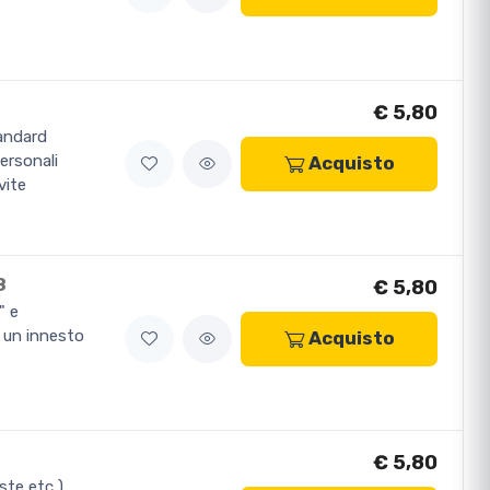
€ 5,80
tandard
personali
Acquisto
vite
8
€ 5,80
" e
e un innesto
Acquisto
€ 5,80
ste etc )