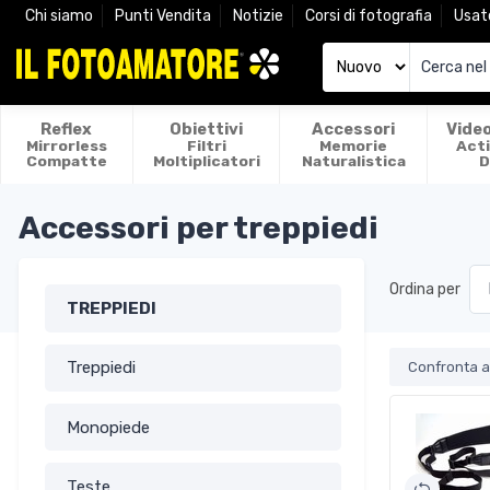
Chi siamo
Punti Vendita
Notizie
Corsi di fotografia
Usat
Reflex
Obiettivi
Accessori
Vide
Mirrorless
Filtri
Memorie
Act
Compatte
Moltiplicatori
Naturalistica
D
Accessori per treppiedi
Ordina per
TREPPIEDI
Treppiedi
Confronta ar
Monopiede
Teste