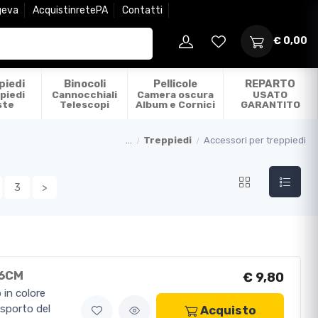
geva
AcquistinretePA
Contatti
€ 0,00
piedi
Binocoli
Pellicole
REPARTO
piedi
Cannocchiali
Camera oscura
USATO
ste
Telescopi
Album e Cornici
GARANTITO
...
Treppiedi
Accessori per treppiedi
3
>
 6CM
€ 9,80
 in colore
rasporto del
Acquisto