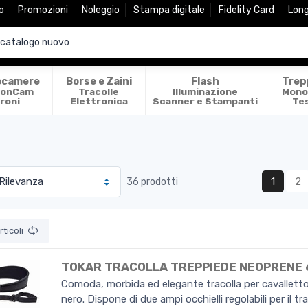
o
Promozioni
Noleggio
Stampa digitale
Fidelity Card
Lon
ocamere
Borse e Zaini
Flash
Trep
ionCam
Tracolle
Illuminazione
Mono
roni
Elettronica
Scanner e Stampanti
Te
1
2
36 prodotti
ticoli
TOKAR TRACOLLA TREPPIEDE NEOPRENE
Comoda, morbida ed elegante tracolla per cavalletto
nero. Dispone di due ampi occhielli regolabili per il t