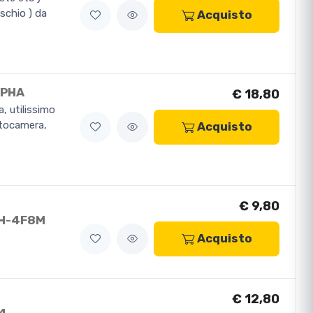
schio ) da
Acquisto
LPHA
€ 18,80
, utilissimo
otocamera,
Acquisto
€ 9,80
BH-4F8M
Acquisto
€ 12,80