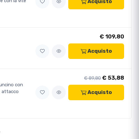
e con la vite
Acquisto
€ 109,80
Acquisto
€ 53,88
€ 89,80
 uncino con
e attacco
Acquisto
>