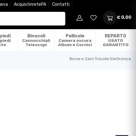
geva
AcquistinretePA
Contatti
€ 0,00
piedi
Binocoli
Pellicole
REPARTO
piedi
Cannocchiali
Camera oscura
USATO
ste
Telescopi
Album e Cornici
GARANTITO
Borse e Zaini Tracolle Elettronica