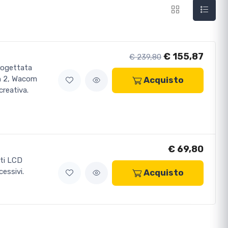
€ 155,87
€ 239,80
progettata
en 2, Wacom
Acquisto
creativa.
€ 69,80
sti LCD
essivi.
Acquisto