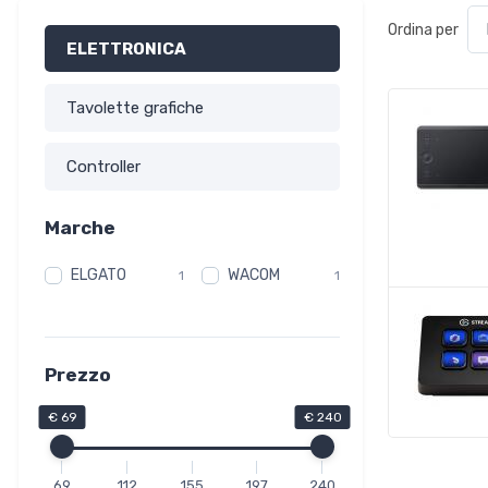
Ordina per
ELETTRONICA
Tavolette grafiche
Controller
Marche
ELGATO
WACOM
1
1
Prezzo
€ 69
€ 240
69
112
155
197
240