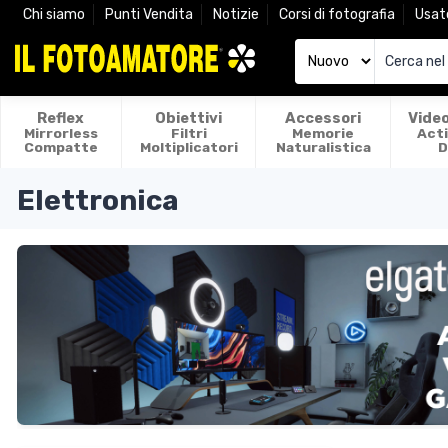
Chi siamo
Punti Vendita
Notizie
Corsi di fotografia
Usat
Reflex
Obiettivi
Accessori
Vide
Mirrorless
Filtri
Memorie
Act
Compatte
Moltiplicatori
Naturalistica
D
Elettronica