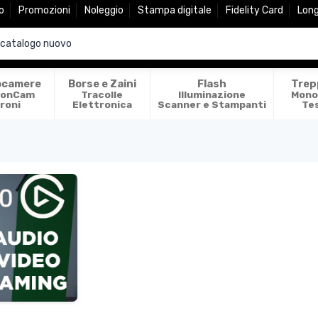
o
Promozioni
Noleggio
Stampa digitale
Fidelity Card
Lon
ocamere
Borse e Zaini
Flash
Trep
ionCam
Tracolle
Illuminazione
Mono
roni
Elettronica
Scanner e Stampanti
Te