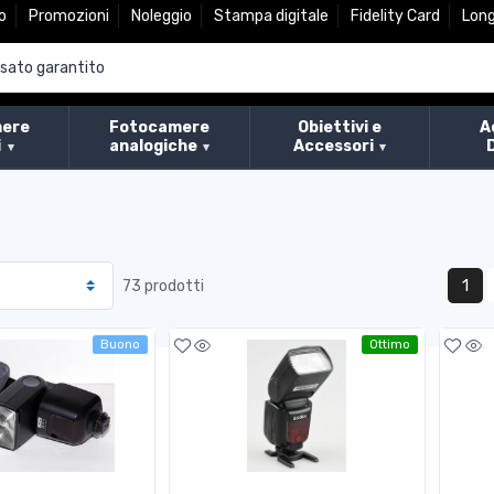
o
Promozioni
Noleggio
Stampa digitale
Fidelity Card
Lon
ere
Fotocamere
Obiettivi e
A
i
analogiche
Accessori
1
73 prodotti
Buono
Ottimo