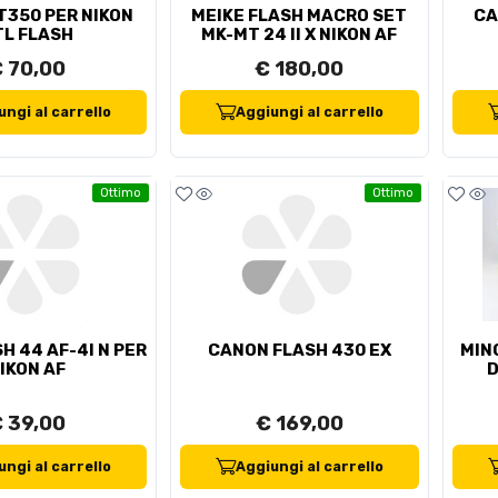
T350 PER NIKON
MEIKE FLASH MACRO SET
CA
TL FLASH
MK-MT 24 II X NIKON AF
 70,00
€ 180,00
ngi al carrello
Aggiungi al carrello
Ottimo
Ottimo
H 44 AF-4I N PER
CANON FLASH 430 EX
MIN
IKON AF
D
 39,00
€ 169,00
ngi al carrello
Aggiungi al carrello