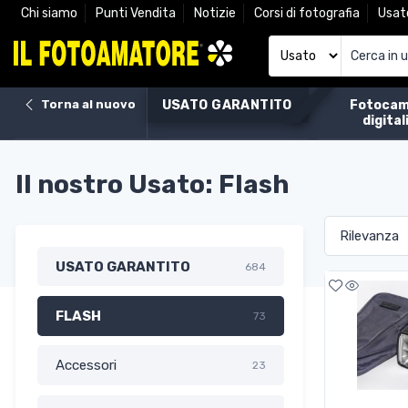
Chi siamo
Punti Vendita
Notizie
Corsi di fotografia
Usat
Torna al nuovo
USATO GARANTITO
Fotocam
digital
Il nostro Usato: Flash
USATO GARANTITO
684
FLASH
73
Accessori
23