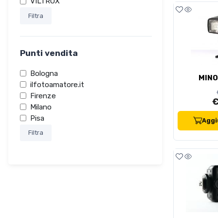
VILTROX
Filtra
Punti vendita
Bologna
MINO
ilfotoamatore.it
Firenze
€
Milano
Pisa
Aggiu
Filtra