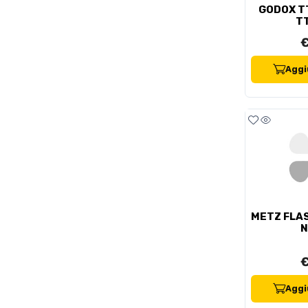
GODOX T
T
€
Aggiu
METZ FLAS
N
€
Aggiu