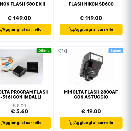
NON FLASH 580 EX II
FLASH NIKON SB600
€ 149,00
€ 119,00
Aggiungi al carrello
Aggiungi al carrello
Ottimo
Buono
OLTA PROGRAM FLASH
MINOLTA FLASH 2800AF
-316I CON IMBALLI
CON ASTUCCIO
€ 8,00
€ 5,60
€ 19,00
Aggiungi al carrello
Aggiungi al carrello