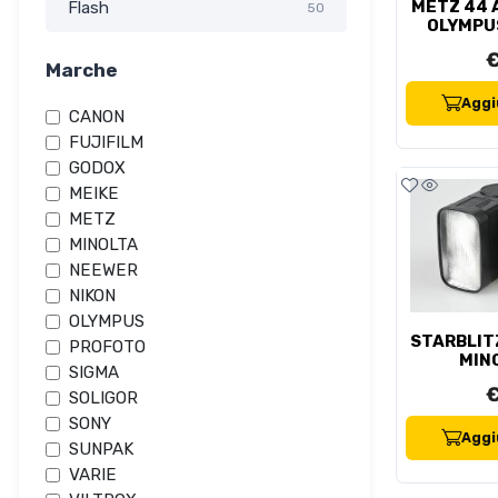
METZ 44 A
Flash
50
OLYMPU
€
Marche
Aggiu
CANON
FUJIFILM
GODOX
MEIKE
METZ
MINOLTA
NEEWER
NIKON
OLYMPUS
STARBLIT
PROFOTO
MIN
SIGMA
€
SOLIGOR
SONY
Aggiu
SUNPAK
VARIE