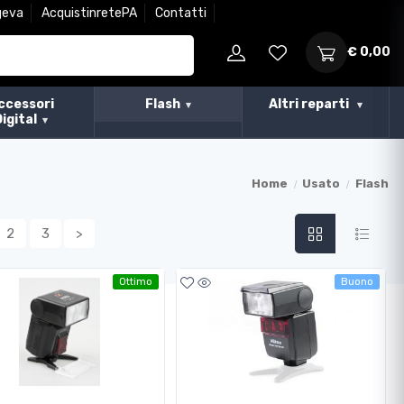
geva
AcquistinretePA
Contatti
€ 0,00
ccessori
Flash
Altri reparti
Digital
Home
Usato
Flash
2
3
>
Ottimo
Buono