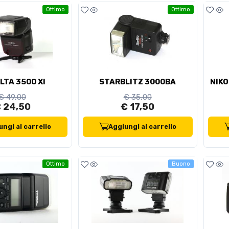
Ottimo
Ottimo
LTA 3500 XI
STARBLITZ 3000BA
NIKO
€ 49,00
€ 35,00
 24,50
€ 17,50
ngi al carrello
Aggiungi al carrello
Ottimo
Buono