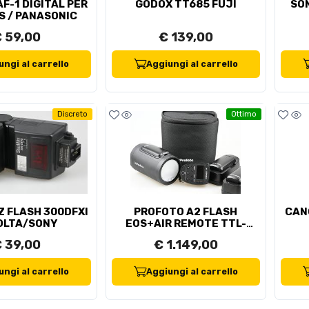
F-1 DIGITAL PER
GODOX TT685 FUJI
SO
S / PANASONIC
 59,00
€ 139,00
ngi al carrello
Aggiungi al carrello
Discreto
Ottimo
Z FLASH 300DFXI
PROFOTO A2 FLASH
CAN
OLTA/SONY
EOS+AIR REMOTE TTL-
CANON EOS+ SOFTBOX
 39,00
€ 1.149,00
OTTAGONALE PER A2
ngi al carrello
Aggiungi al carrello