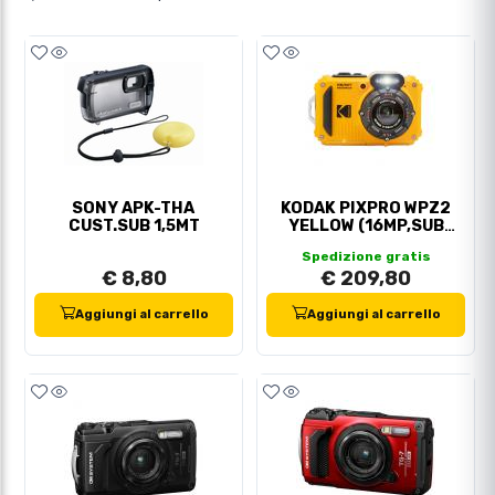
SONY APK-THA
KODAK PIXPRO WPZ2
CUST.SUB 1,5MT
YELLOW (16MP,SUB
15MT,WI-FI)
Spedizione gratis
€ 8,80
€ 209,80
Aggiungi al carrello
Aggiungi al carrello