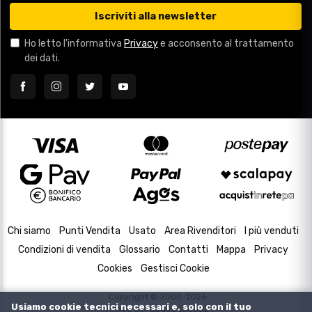
Iscriviti alla newsletter
Ho letto l'informativa
Privacy
e acconsento al trattamento
dei dati.
Chi siamo
Punti Vendita
Usato
Area Rivenditori
I più venduti
Condizioni di vendita
Glossario
Contatti
Mappa
Privacy
Cookies
Gestisci Cookie
Copyright © 2000-2026
Usiamo cookie tecnici necessari e, solo con il tuo
P.IVA e C.F. 02433630502