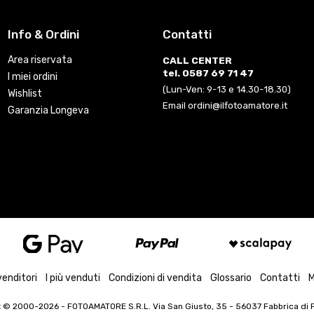
Info & Ordini
Contatti
Area riservata
CALL CENTER
tel. 0587 69 71 47
I miei ordini
(Lun-Ven: 9-13 e 14.30-18.30)
Wishlist
Email ordini@ilfotoamatore.it
Garanzia Longeva
venditori
I più venduti
Condizioni di vendita
Glossario
Contatti
M
t © 2000-2026
- FOTOAMATORE S.R.L. Via San Giusto, 35 - 56037 Fabbrica di Pe