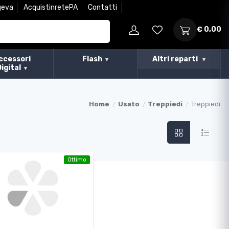
geva
AcquistinretePA
Contatti
€ 0,00
ccessori
Flash
Altri reparti
Digital
Home
Usato
Treppiedi
Treppiedi
Ottimo