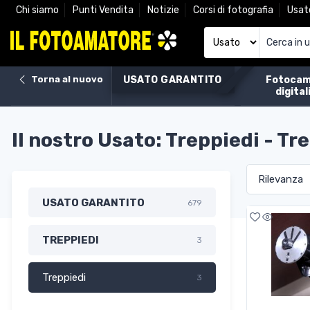
Chi siamo
Punti Vendita
Notizie
Corsi di fotografia
Usat
Torna al nuovo
USATO GARANTITO
Fotocam
digital
Il nostro Usato: Treppiedi - Tr
USATO GARANTITO
679
TREPPIEDI
3
Treppiedi
3