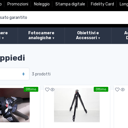
o
Promozioni
Noleggio
Stampa digitale
Fidelity Card
Lon
ere
Fotocamere
Obiettivi e
A
i
analogiche
Accessori
eppiedi
3 prodotti
Ottimo
Ottimo