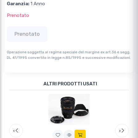
Garanzia:
1 Anno
Prenotato
Prenotato
Operazione soggetta al regime speciale del margine ex art.36 e segg.
DL 41/1995 convertito in legge n.85/1995 e successive modificazioni.
ALTRI PRODOTTI USATI
Slide precedente
Slide 
‹
›