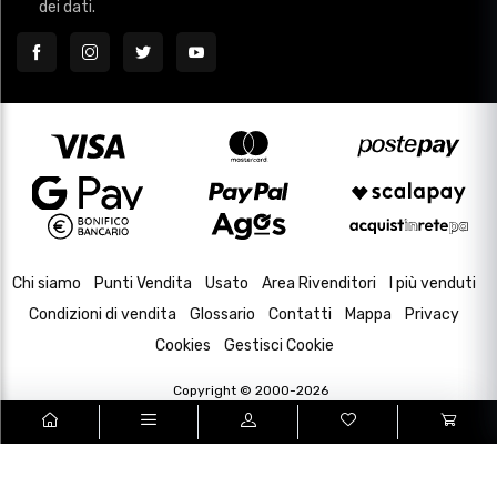
Chi siamo
Punti Vendita
Usato
Area Rivenditori
I più venduti
Condizioni di vendita
Glossario
Contatti
Mappa
Privacy
Cookies
Gestisci Cookie
Copyright © 2000-2026
P.IVA e C.F. 02433630502
Housing and Web Design by
DevItalia