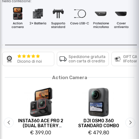
Action Camera
 8K
INSTA360 ACE PRO 2
DJI OSMO 360
DJ
Slide precedente
Sli
 KIT
(DUAL BATTERY
STANDARD COMBO
S
BUNDLE)
€ 399,00
€ 479,80
Videocamere alta definizione
-18%
-8