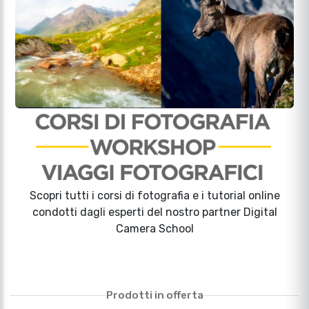
Scopri tutti i corsi di fotografia e i tutorial online
condotti dagli esperti del nostro partner Digital
Camera School
Prodotti in offerta
I
CANON EOS R6 MARK III
PANASONIC LUMIX TZ99
B)
CORPO
BLACK %2B MINI
Slide precedente
Sli
TREPPIEDE
€ 2.949,80
€ 599,80