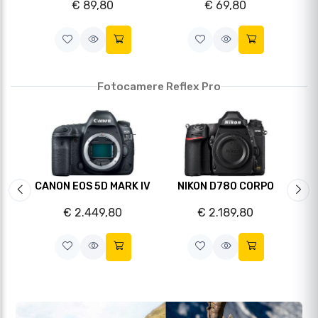
 24-
CANON EOS 5D MARK IV
NIKON D780 CORPO
NIK
Slide precedente
Sli
€ 2.449,80
€ 2.189,80