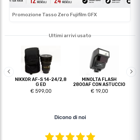
Slide precedente
Sli
 + F
NIKKOR AF-S 14-24/2,8
MINOLTA FLASH
C
G ED
2800AF CON ASTUCCIO
€ 599,00
€ 19,00
Dicono di noi
leonardo p.
27 luglio 2026
il binocolo e perfetto si vede anche con
pochissima luce mentre il treppiede e un po
sottodimensionato per quel binocolo