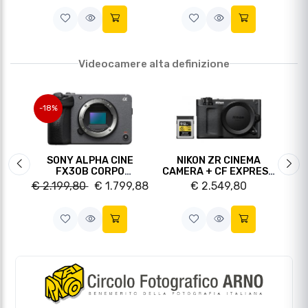
PANASONIC HC-VX3 4K
SONY ALPHA CINE
NIKON ZR CINEMA
Slide precedente
Sli
FX30B CORPO
CAMERA + CF EXPRESS
(ILMEFX30B)
GOLD 512GB
€ 2.199,80
€ 1.799,88
€ 2.549,80
€ 1