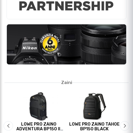
Zaini
-1
O-
LOWE PRO ZAINO
LOWE PRO ZAINO TAHOE
D
Slide precedente
Sli
O"
ADVENTURA BP150 III
BP150 BLACK
PR
BLACK
€ 89,80
€ 69,80
€
Fotocamere Reflex Pro