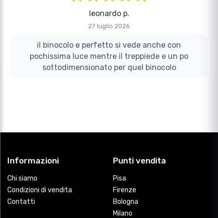
Informazioni
Punti vendita
Chi siamo
Pisa
Condizioni di vendita
Firenze
Contatti
Bologna
Milano
Info & Ordini
Contatti
Area riservata
CALL CENTER
tel. 0587 69 71 47
I miei ordini
(Lun-Ven: 9-13 e 14.30-18.30)
Wishlist
Email ordini@ilfotoamatore.it
Garanzia Longeva