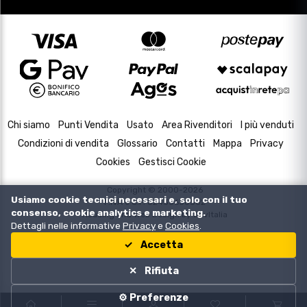
Chi siamo
Punti Vendita
Usato
Area Rivenditori
I più venduti
Condizioni di vendita
Glossario
Contatti
Mappa
Privacy
Cookies
Gestisci Cookie
Copyright © 2000-2026
Usiamo cookie tecnici necessari e, solo con il tuo
P.IVA e C.F. 02433630502
consenso, cookie analytics e marketing.
Housing and Web Design by
DevItalia
Dettagli nelle informative
Privacy
e
Cookies
.
Accetta
Rifiuta
⚙️ Preferenze