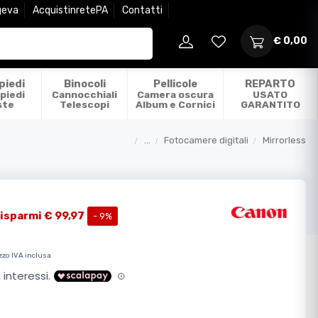
geva
AcquistinretePA
Contatti
€ 0,00
piedi
Binocoli
Pellicole
REPARTO
piedi
Cannocchiali
Camera oscura
USATO
ste
Telescopi
Album e Cornici
GARANTITO
...
Fotocamere digitali
Mirrorless
Categorie
isparmi € 99,97
- 9%
zzo IVA inclusa