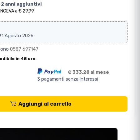
 2 anni aggiuntivi
ONGEVA a € 29,99
 31 Agosto 2026
efono
0587 697147
edibile in 48 ore
€ 333,28 al mese
3 pagamenti senza interessi
Aggiungi al carrello