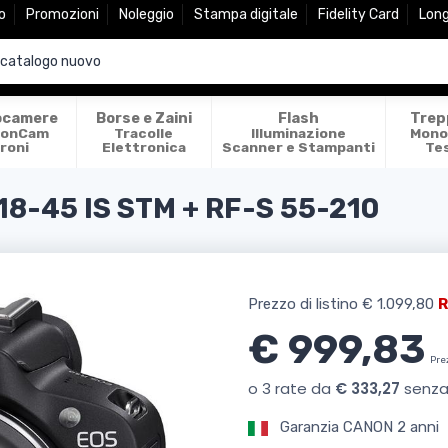
o
Promozioni
Noleggio
Stampa digitale
Fidelity Card
Lon
ocamere
Borse e Zaini
Flash
Trep
ionCam
Tracolle
Illuminazione
Mono
roni
Elettronica
Scanner e Stampanti
Te
8-45 IS STM + RF-S 55-210
Prezzo di listino
€ 1.099,80
R
€ 999,83
Pre
Garanzia CANON 2 anni