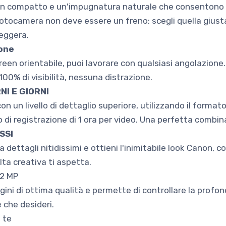
sign compatto e un'impugnatura naturale che consentono 
tocamera non deve essere un freno: scegli quella giusta.
eggera.
one
screen orientabile, puoi lavorare con qualsiasi angolazione
. 100% di visibilità, nessuna distrazione.
NI E GIORNI
i con un livello di dettaglio superiore, utilizzando il for
di registrazione di 1 ora per video. Una perfetta combina
SSI
a dettagli nitidissimi e ottieni l'inimitabile look Canon,
ta creativa ti aspetta.
.2 MP
ini di ottima qualità e permette di controllare la profon
 che desideri.
 te