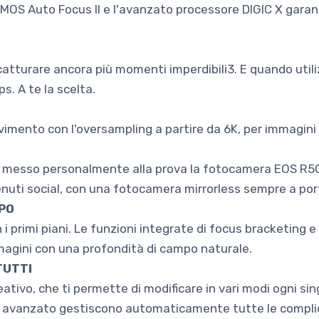
 CMOS Auto Focus II e l'avanzato processore DIGIC X gara
.
catturare ancora più momenti imperdibili3. E quando utiliz
ps. A te la scelta.
movimento con l'oversampling a partire da 6K, per immagini 
o messo personalmente alla prova la fotocamera EOS R5
tenuti social, con una fotocamera mirrorless sempre a po
PO
n i primi piani. Le funzioni integrate di focus bracketing 
gini con una profondità di campo naturale.
TUTTI
reativo, che ti permette di modificare in vari modi ogni s
 avanzato gestiscono automaticamente tutte le complicazi