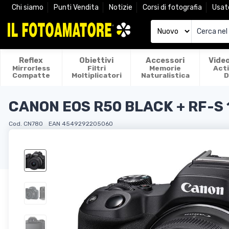
Chi siamo
Punti Vendita
Notizie
Corsi di fotografia
Usat
Reflex
Obiettivi
Accessori
Vide
Mirrorless
Filtri
Memorie
Act
Compatte
Moltiplicatori
Naturalistica
D
CANON EOS R50 BLACK + RF-S 1
Cod. CN780
EAN 4549292205060