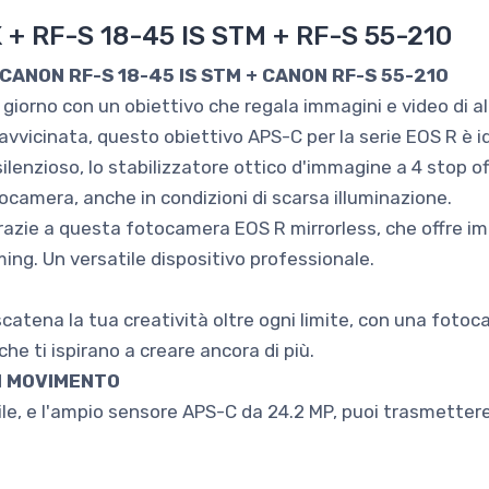
+ RF-S 18-45 IS STM + RF-S 55-210
: CANON RF-S 18-45 IS STM + CANON RF-S 55-210
i giorno con un obiettivo che regala immagini e video di al
vicinata, questo obiettivo APS-C per la serie EOS R è ide
lenzioso, lo stabilizzatore ottico d'immagine a 4 stop of
tocamera, anche in condizioni di scarsa illuminazione.
razie a questa fotocamera EOS R mirrorless, che offre imm
ming. Un versatile dispositivo professionale.
e scatena la tua creatività oltre ogni limite, con una foto
che ti ispirano a creare ancora di più.
N MOVIMENTO
e, e l'ampio sensore APS-C da 24.2 MP, puoi trasmettere 