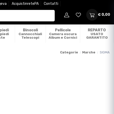
geva
AcquistinretePA
Contatti
€ 0,00
piedi
Binocoli
Pellicole
REPARTO
piedi
Cannocchiali
Camera oscura
USATO
ste
Telescopi
Album e Cornici
GARANTITO
Categorie
Marche
SIGMA