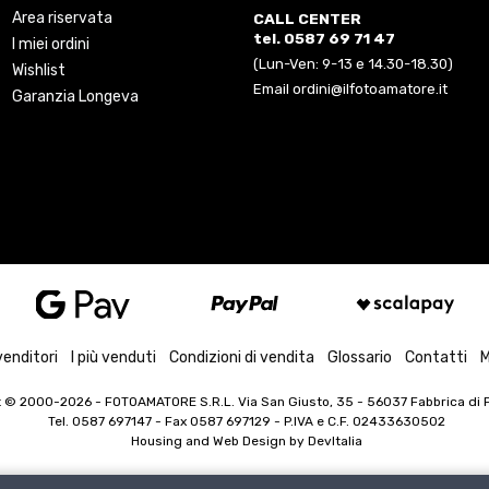
Area riservata
CALL CENTER
tel. 0587 69 71 47
I miei ordini
(Lun-Ven: 9-13 e 14.30-18.30)
Wishlist
Email ordini@ilfotoamatore.it
Garanzia Longeva
venditori
I più venduti
Condizioni di vendita
Glossario
Contatti
M
t © 2000-2026
- FOTOAMATORE S.R.L. Via San Giusto, 35 - 56037 Fabbrica di Pe
Tel. 0587 697147 - Fax 0587 697129 -
P.IVA e C.F. 02433630502
Housing and Web Design by
DevItalia