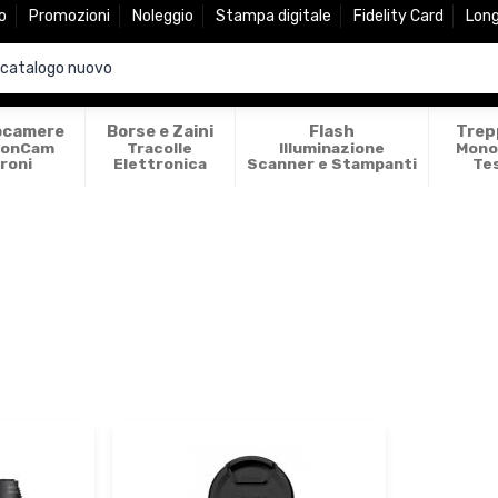
o
Promozioni
Noleggio
Stampa digitale
Fidelity Card
Lon
ocamere
Borse e Zaini
Flash
Trep
ionCam
Tracolle
Illuminazione
Mono
roni
Elettronica
Scanner e Stampanti
Te