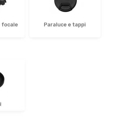
i focale
Paraluce e tappi
i